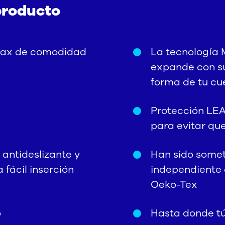
producto
pax de comodidad
La tecnología
expande con s
forma de tu cu
Protección LE
para evitar qu
antideslizante y
Han sido somet
fácil inserción
independiente 
Oeko-Tex
o
Hasta donde tú