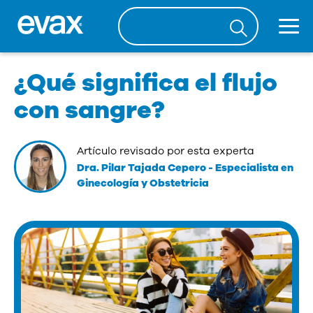
¿Qué significa el flujo
con sangre?
Artículo revisado por esta experta
Dra. Pilar Tajada Cepero
-
Especialista en
Ginecología y Obstetricia