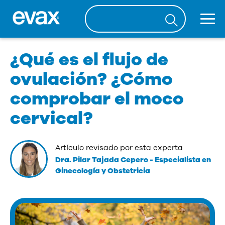
¿Qué es el flujo de
ovulación? ¿Cómo
comprobar el moco
cervical?
Artículo revisado por esta experta
Dra. Pilar Tajada Cepero
-
Especialista en
Ginecología y Obstetricia